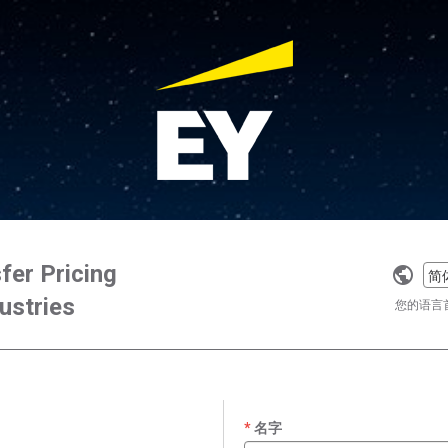
fer Pricing
Selec
ustries
a
您的语言
langu
名字