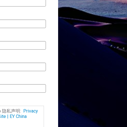
o 隐私声明:
Privacy
ite | EY China