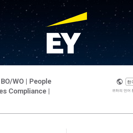
HBO/WO | People
Selec
es Compliance |
a
귀하의 언어 
langu