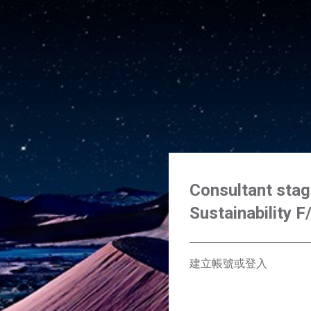
Consultant stag
Sustainability F
建立帳號或登入