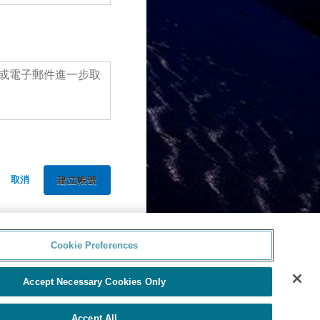
或電子郵件進一步取
取消
Cookie Preferences
Accept Necessary Cookies Only
Accept All