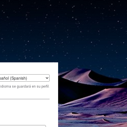
t
idioma se guardará en su perfil.
age