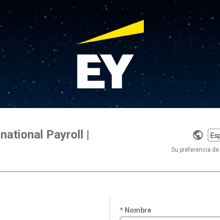
national Payroll |
Selec
a
Su preferencia de 
langu
Nombre