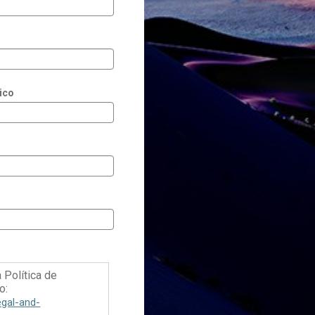
ico
a Política de
o:
egal-and-