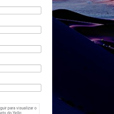
guir para visualizar o
eto do Yello: