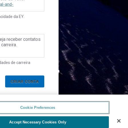
al-and-
acidade da EY.
para acessar a
ello
eja receber contatos
carreira.
dades de carreira
Cookie Preferences
Accept Necessary Cookies Only