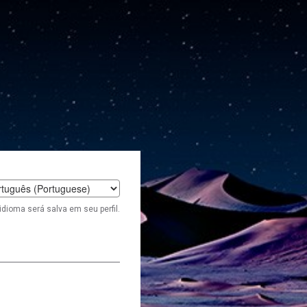
t
idioma será salva em seu perfil.
age