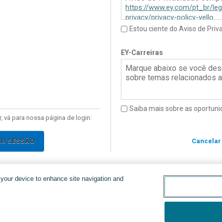
https://www.ey.com/pt_br/leg
privacy/privacy-policy-yello
Estou ciente do Aviso de Priv
Brasil: Por favor, clique
aqui
Política de Privacidade do Y
EY-Carreiras
Marque abaixo se você des
sobre temas relacionados a 
Saiba mais sobre as oportuni
, vá para nossa página de login:
AR SESSÃO
Cancelar
n your device to enhance site navigation and