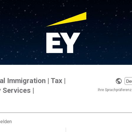
l Immigration | Tax |
Selec
 Services |
a
Ihre Sprachpräferenz 
langu
melden