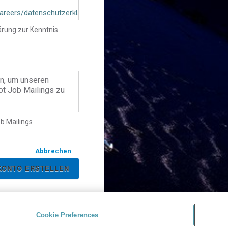
areers/datenschutzerklaerung-
ärung zur Kenntnis
en, um unseren
t Job Mailings zu
b Mailings
Abbrechen
Cookie Preferences