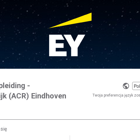
leiding -
Selec
ijk (ACR) Eindhoven
a
Twoja preferencja język zo
langu
 się