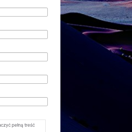
baczyć pełną treść