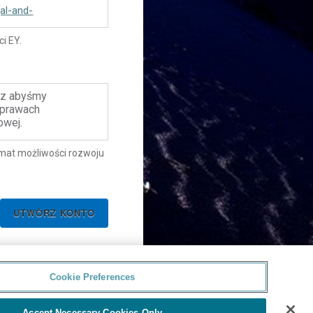
al-and-
i EY.
csz abyśmy
sprawach
owej.
emat możliwości rozwoju
Cookie Preferences
Accept Necessary Cookies Only