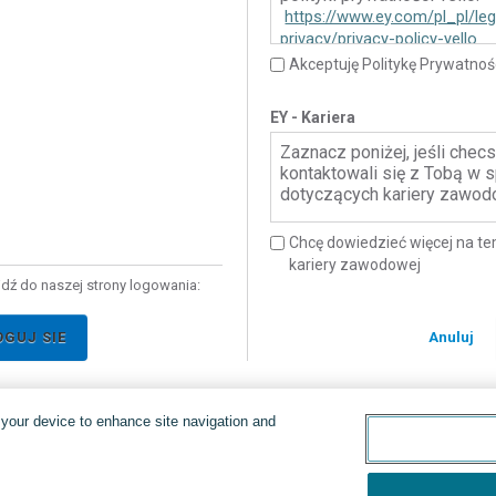
https://www.ey.com/pl_pl/leg
privacy/privacy-policy-yello
Akceptuję Politykę Prywatnośc
EY - Kariera
Zaznacz poniżej, jeśli che
kontaktowali się z Tobą w 
dotyczących kariery zawod
Chcę dowiedzieć więcej na t
kariery zawodowej
jdź do naszej strony logowania:
OGUJ SIE
Anuluj
n your device to enhance site navigation and