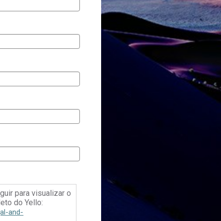
guir para visualizar o
eto do Yello:
al-and-