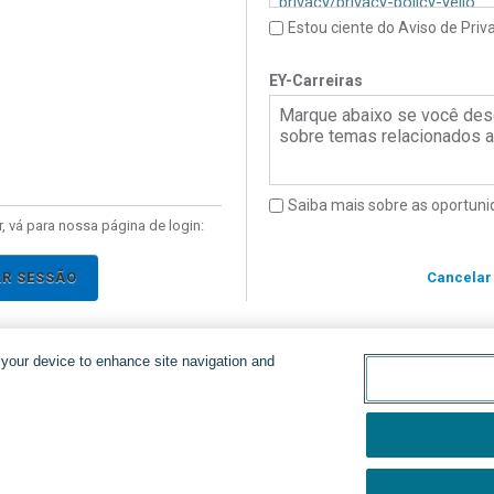
privacy/privacy-policy-yello
Estou ciente do Aviso de Priv
Brasil: Por favor, clique
aqui
Política de Privacidade do Y
EY-Carreiras
Marque abaixo se você des
sobre temas relacionados a 
Saiba mais sobre as oportuni
, vá para nossa página de login:
AR SESSÃO
Cancelar
n your device to enhance site navigation and