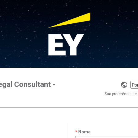
egal Consultant -
Selec
a
Sua preferência de 
langu
Nome