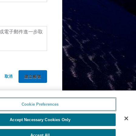
或電子郵件進一步取
取消
Cookie Preferences
Accept Necessary Cookies Only
Accept All