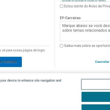
privacy/privacy-policy-yello
Estou ciente do Aviso de Priv
Brasil: Por favor, clique
aqui
Política de Privacidade do Y
EY-Carreiras
Marque abaixo se você des
sobre temas relacionados a 
Saiba mais sobre as oportuni
, vá para nossa página de login:
AR SESSÃO
Cancelar
n your device to enhance site navigation and