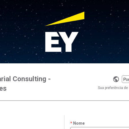
rial Consulting -
Selec
ces
a
Sua preferência de 
langu
Nome