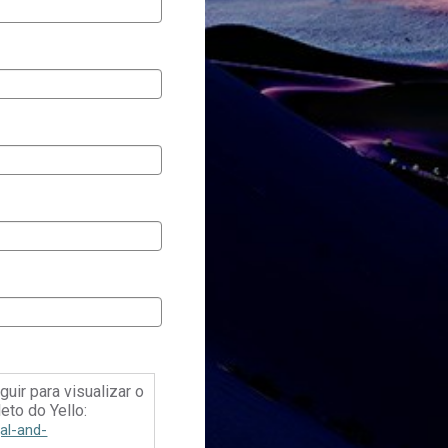
guir para visualizar o
eto do Yello:
al-and-