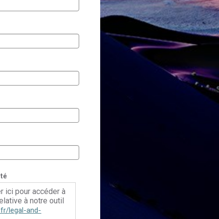
ité
r ici pour accéder à
elative à notre outil
fr/legal-and-