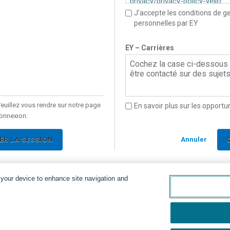
privacy/privacy-policy-yello
J’accepte les conditions de 
personnelles par EY
Pour le Français Canadien, ve
https://www.ey.com/fr_ca/leg
EY – Carrières
privacy/privacy-policy-yello
Cochez la case ci-dessous 
être contacté sur des sujets 
uillez vous rendre sur notre page
En savoir plus sur les opportu
onnexion:
R LA SESSION
Annuler
n your device to enhance site navigation and