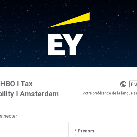
 HBO I Tax
Selec
ility I Amsterdam
a
Votre préférence de la langue se
langu
onnecter
Prénom