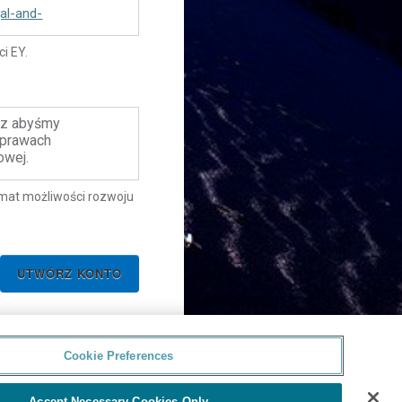
al-and-
i EY.
csz abyśmy
sprawach
owej.
emat możliwości rozwoju
Cookie Preferences
Accept Necessary Cookies Only