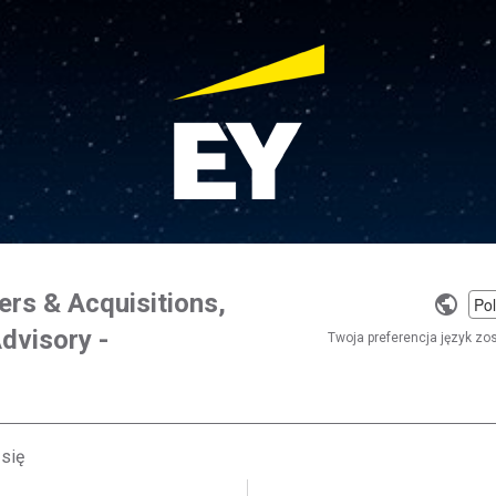
ers & Acquisitions,
Selec
dvisory -
a
Twoja preferencja język zo
langu
 się