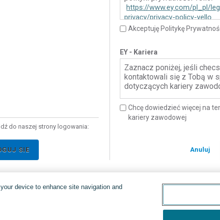
https://www.ey.com/pl_pl/leg
privacy/privacy-policy-yello
Akceptuję Politykę Prywatnośc
EY - Kariera
Zaznacz poniżej, jeśli che
kontaktowali się z Tobą w 
dotyczących kariery zawod
Chcę dowiedzieć więcej na t
kariery zawodowej
jdź do naszej strony logowania:
OGUJ SIE
Anuluj
n your device to enhance site navigation and