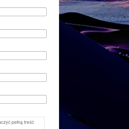
baczyć pełną treść