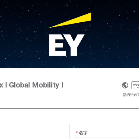
I Global Mobility I
Selec
a
您的語言
langu
名字