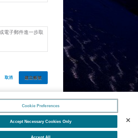
或電子郵件進一步取
取消
Cookie Preferences
Accept Necessary Cookies Only
Accept All