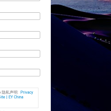
o 隐私声明:
Privacy
ite | EY China