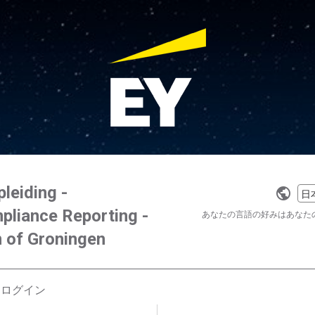
leiding -
Selec
pliance Reporting -
a
あなたの言語の好みはあなた
langu
 of Groningen
はログイン