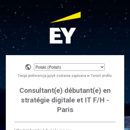
Select
a
Twoja preferencja język zostanie zapisana w Twoim profilu.
language
Consultant(e) débutant(e) en
stratégie digitale et IT F/H -
Paris