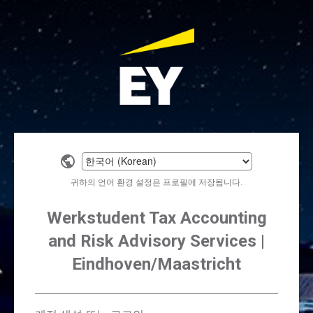
Select
a
귀하의 언어 환경 설정은 프로필에 저장됩니다.
language
Werkstudent Tax Accounting
and Risk Advisory Services |
Eindhoven/Maastricht