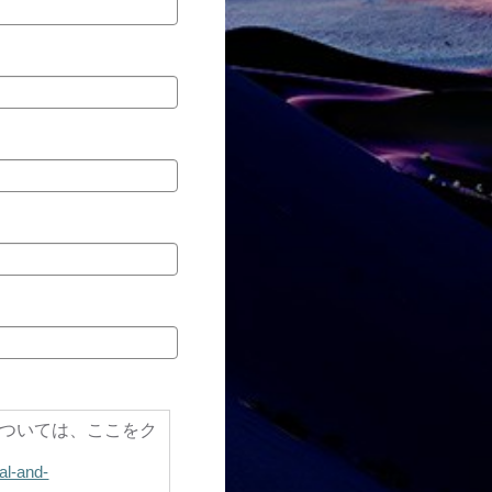
知については、ここをク
al-and-