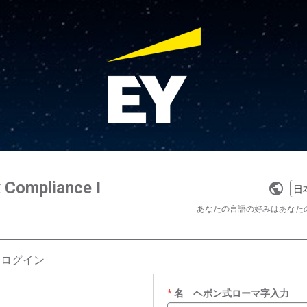
x Compliance I
Selec
a
あなたの言語の好みはあなた
langu
はログイン
名 ヘボン式ローマ字入力