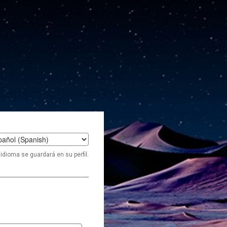
t
idioma se guardará en su perfil.
age