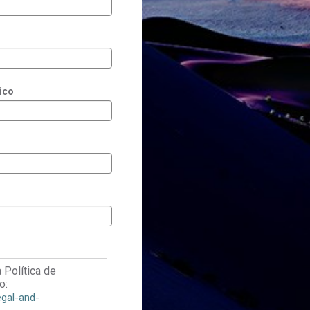
ico
a Política de
o:
egal-and-