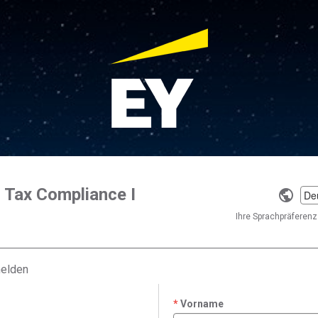
I Tax Compliance I
Selec
a
Ihre Sprachpräferenz 
langu
melden
Vorname