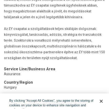
támaszkodva az EY csapatai segítenek ügyfeleiknek abban,
hogy magabiztosan alakítsák a jövőt, és megoldásokat
találjanak a jelen és a jövő legégetőbb kihívásaira.
Az EY csapatai a szolgáltatások teljes skáláján dolgoznak:
könyvvizsgálat, tanácsadás, adózás, stratégia és tranzakciók
terén. Szektorokra vonatkozó mélyreható ismereteikre,
globálisan összekapcsolt, multidiszciplináris hálózatukra és
sokszínű ökoszisztéma-partnereikre építve az EY több mint 150
országban és területen nyújt szolgáltatásokat.
Service Line/Business Area
Assurance
Country/Region
Hungary
By clicking “Accept All Cookies”, you agree to the storing of
Share:
cookies on your device to enhance site navigation and