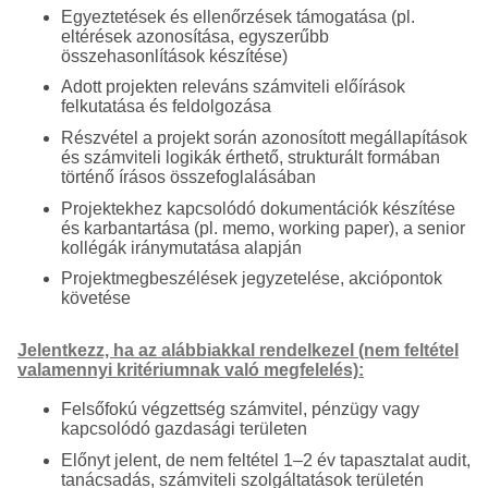
Egyeztetések és ellenőrzések támogatása (pl.
eltérések azonosítása, egyszerűbb
összehasonlítások készítése)
Adott projekten releváns számviteli előírások
felkutatása és feldolgozása
Részvétel a projekt során azonosított megállapítások
és számviteli logikák érthető, strukturált formában
történő írásos összefoglalásában
Projektekhez kapcsolódó dokumentációk készítése
és karbantartása (pl. memo, working paper), a senior
kollégák iránymutatása alapján
Projektmegbeszélések jegyzetelése, akciópontok
követése
Jelentkezz, ha az alábbiakkal rendelkezel (nem feltétel
valamennyi kritériumnak való megfelelés):
Felsőfokú végzettség számvitel, pénzügy vagy
kapcsolódó gazdasági területen
Előnyt jelent, de nem feltétel 1–2 év tapasztalat audit,
tanácsadás, számviteli szolgáltatások területén