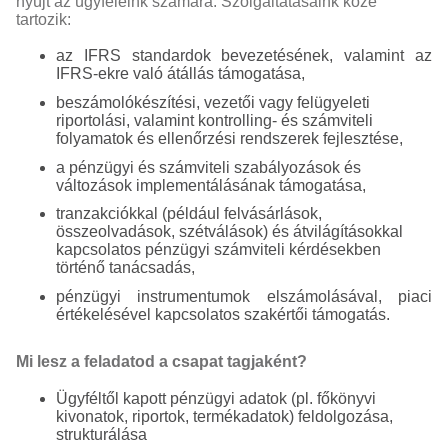
nyújt az ügyfeleink számára. Szolgáltatásaink közé
tartozik:
az IFRS standardok bevezetésének, valamint az
IFRS-ekre való átállás támogatása,
beszámolókészítési, vezetői vagy felügyeleti
riportolási, valamint kontrolling- és számviteli
folyamatok és ellenőrzési rendszerek fejlesztése,
a pénzügyi és számviteli szabályozások és
változások implementálásának támogatása,
tranzakciókkal (például felvásárlások,
összeolvadások, szétválások) és átvilágításokkal
kapcsolatos pénzügyi számviteli kérdésekben
történő tanácsadás,
pénzügyi instrumentumok elszámolásával, piaci
értékelésével kapcsolatos szakértői támogatás.
Mi lesz a feladatod a csapat tagjaként?
Ügyféltől kapott pénzügyi adatok (pl. főkönyvi
kivonatok, riportok, termékadatok) feldolgozása,
strukturálása