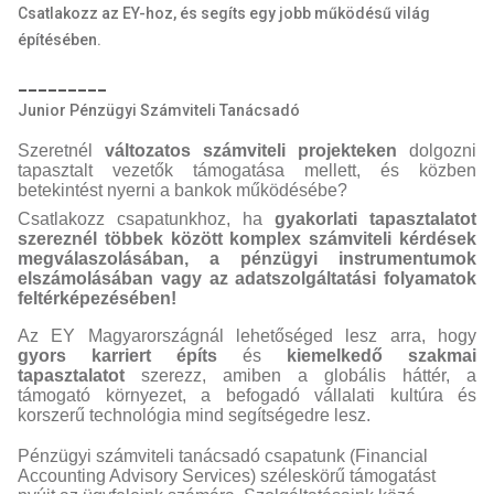
Csatlakozz az EY-hoz, és segíts egy jobb működésű világ
építésében.
_________
Junior Pénzügyi Számviteli Tanácsadó
Szeretnél
változatos számviteli projekteken
dolgozni
tapasztalt vezetők támogatása mellett, és közben
betekintést nyerni a bankok működésébe?
Csatlakozz csapatunkhoz, ha
gyakorlati tapasztalatot
szereznél többek között komplex számviteli kérdések
megválaszolásában, a pénzügyi instrumentumok
elszámolásában vagy az adatszolgáltatási folyamatok
feltérképezésében!
Az EY Magyarországnál lehetőséged lesz arra, hogy
gyors karriert építs
és
kiemelkedő szakmai
tapasztalatot
szerezz, amiben a globális háttér, a
támogató környezet, a befogadó vállalati kultúra és
korszerű technológia mind segítségedre lesz.
Pénzügyi számviteli tanácsadó csapatunk (Financial
Accounting Advisory Services) széleskörű támogatást