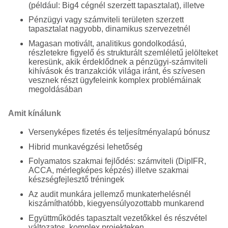
(például: Big4 cégnél szerzett tapasztalat), illetve
Pénzügyi vagy számviteli területen szerzett
tapasztalat nagyobb, dinamikus szervezetnél
Magasan motivált, analitikus gondolkodású,
részletekre figyelő és strukturált szemléletű jelölteket
keresünk, akik érdeklődnek a pénzügyi-számviteli
kihívások és tranzakciók világa iránt, és szívesen
vesznek részt ügyfeleink komplex problémáinak
megoldásában
Amit kínálunk
Versenyképes fizetés és teljesítményalapú bónusz
Hibrid munkavégzési lehetőség
Folyamatos szakmai fejlődés: számviteli (DipIFR,
ACCA, mérlegképes képzés) illetve szakmai
készségfejlesztő tréningek
Az audit munkára jellemző munkaterhelésnél
kiszámíthatóbb, kiegyensúlyozottabb munkarend
Együttműködés tapasztalt vezetőkkel és részvétel
változatos, komplex projekteken