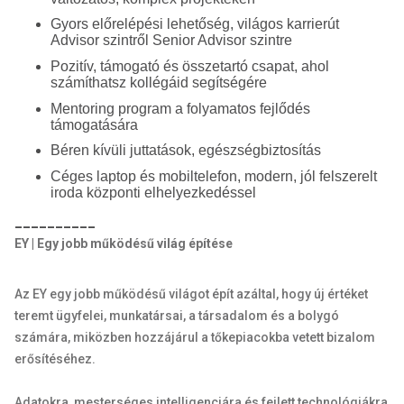
Gyors előrelépési lehetőség, világos karrierút
Advisor szintről Senior Advisor szintre
Pozitív, támogató és összetartó csapat, ahol
számíthatsz kollégáid segítségére
Mentoring program a folyamatos fejlődés
támogatására
Béren kívüli juttatások, egészségbiztosítás
Céges laptop és mobiltelefon, modern, jól felszerelt
iroda központi elhelyezkedéssel
__________
EY | Egy jobb működésű világ építése
Az EY egy jobb működésű világot épít azáltal, hogy új értéket
teremt ügyfelei, munkatársai, a társadalom és a bolygó
számára, miközben hozzájárul a tőkepiacokba vetett bizalom
erősítéséhez.
Adatokra, mesterséges intelligenciára és fejlett technológiákra