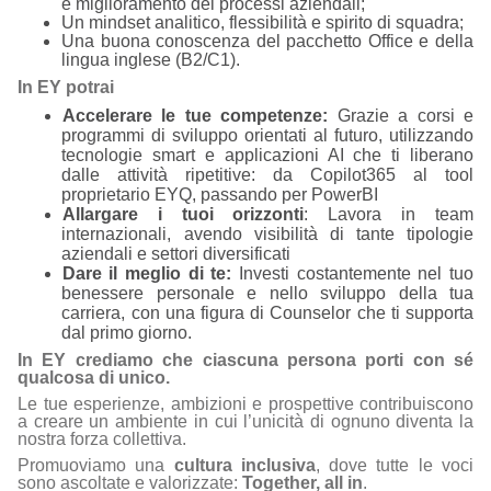
e miglioramento dei processi aziendali;
Un mindset analitico, flessibilità e spirito di squadra;
Una buona conoscenza del pacchetto Office e della
lingua inglese (B2/C1).
In EY potrai
Accelerare le tue competenze:
Grazie a corsi e
programmi di sviluppo orientati al futuro, utilizzando
tecnologie smart e applicazioni AI che ti liberano
dalle attività ripetitive: da Copilot365 al tool
proprietario EYQ, passando per PowerBI
Allargare i tuoi orizzonti
: Lavora in team
internazionali, avendo visibilità di tante tipologie
aziendali e settori diversificati
Dare il meglio di te:
Investi costantemente nel tuo
benessere personale e nello sviluppo della tua
carriera, con una figura di Counselor che ti supporta
dal primo giorno.
In EY crediamo che ciascuna persona porti con sé
qualcosa di unico.
Le tue esperienze, ambizioni e prospettive contribuiscono
a creare un ambiente in cui l’unicità di ognuno diventa la
nostra forza collettiva.
Promuoviamo una
cultura inclusiva
, dove tutte le voci
sono ascoltate e valorizzate:
Together, all in
.