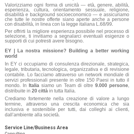
Valorizziamo ogni forma di unicità — età, genere, abilità,
esperienza, cultura, orientamento sessuale, religione,
disabilità e background socioeconomico — e assicuriamo
che tutte le nostre offerte siano aperte anche a persone
con disabilità, in linea con la legge italiana L.68/99.
Per offrirti la migliore esperienza possibile nel processo di
selezione, ti invitiamo a segnalarci eventuali esigenze o
supporti di cui potresti avere bisogno.
EY | La nostra missione? Building a better working
world
In EY ci occupiamo di consulenza direzionale, strategica,
legale, tributaria, tecnologica, organizzativa e di revisione
contabile. Lo facciamo attraverso un network mondiale di
servizi professionali presente in oltre 150 Paesi in tutto il
mondo. In
Italia
siamo un Team di oltre
9.000 persone
,
distribuite in
20 città
in tutta Italia.
Crediamo fortemente nella creazione di valore a lungo
termine, attraverso una crescita economica che sia
inclusiva e sostenibile per tutti, dai colleghi ai clienti,
dall'ambiente alla società.
Service Line/Business Area
Consulting