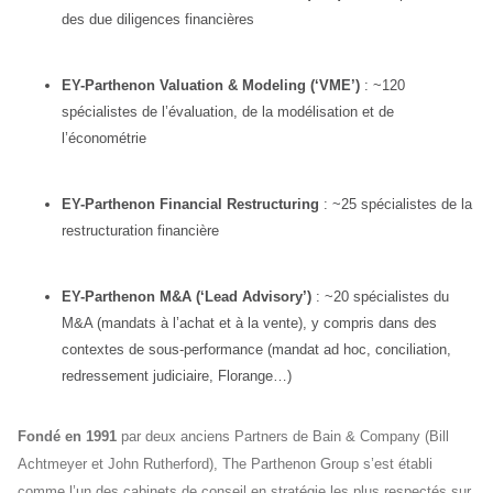
des due diligences financières
EY-Parthenon Valuation & Modeling (‘VME’)
: ~120
spécialistes de l’évaluation, de la modélisation et de
l’économétrie
EY-Parthenon Financial Restructuring
: ~25 spécialistes de la
restructuration financière
EY-Parthenon M&A (‘Lead Advisory’)
: ~20 spécialistes du
M&A (mandats à l’achat et à la vente), y compris dans des
contextes de sous-performance (mandat ad hoc, conciliation,
redressement judiciaire, Florange…)
Fondé en 1991
par deux anciens Partners de Bain & Company (Bill
Achtmeyer et John Rutherford), The Parthenon Group s’est établi
comme l’un des cabinets de conseil en stratégie les plus respectés sur