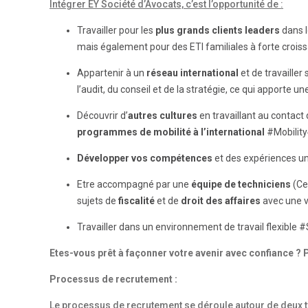
Intégrer EY Société d’Avocats, c’est l’opportunité de :
Travailler pour les
plus
grands
clients
leaders
dans l
mais également pour des ETI familiales à forte croiss
Appartenir à un
réseau international
et de travailler
l’audit, du conseil et de la stratégie, ce qui apporte u
Découvrir d’
autres cultures
en travaillant au contact
programmes de mobilité à l’international
#Mobility
Développer vos compétences
et des expériences uni
Etre accompagné par une
équipe de techniciens
(Cen
sujets de
fiscalité
et de
droit des affaires
avec une ve
Travailler dans un environnement de travail flexibl
Etes-vous prêt à façonner votre avenir avec confiance ? 
Processus de recrutement :
Le processus de recrutement se déroule autour de deux ty