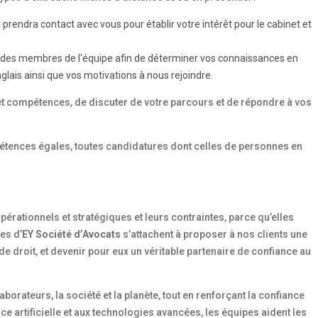
endra contact avec vous pour établir votre intérêt pour le cabinet et
 des membres de l'équipe afin de déterminer vos connaissances en
nglais ainsi que vos motivations à nous rejoindre.
et compétences, de discuter de votre parcours et de répondre à vos
mpétences égales, toutes candidatures dont celles de personnes en
pérationnels et stratégiques et leurs contraintes, parce qu’elles
es d’
EY Société d’Avocats
s’attachent à proposer à nos clients une
e droit, et devenir pour eux un véritable partenaire de confiance au
aborateurs, la société et la planète, tout en renforçant la confiance
nce artificielle et aux technologies avancées, les équipes aident les