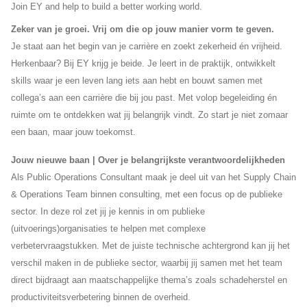
Join EY and help to build a better working world.
Zeker van je groei. Vrij om die op jouw manier vorm te geven.
Je staat aan het begin van je carrière en zoekt zekerheid én vrijheid.
Herkenbaar? Bij EY krijg je beide. Je leert in de praktijk, ontwikkelt
skills waar je een leven lang iets aan hebt en bouwt samen met
collega’s aan een carrière die bij jou past. Met volop begeleiding én
ruimte om te ontdekken wat jij belangrijk vindt. Zo start je niet zomaar
een baan, maar jouw toekomst.
Jouw nieuwe baan | Over je belangrijkste verantwoordelijkheden
Als Public Operations Consultant maak je deel uit van het Supply Chain
& Operations Team binnen consulting, met een focus op de publieke
sector. In deze rol zet jij je kennis in om publieke
(uitvoerings)organisaties te helpen met complexe
verbetervraagstukken. Met de juiste technische achtergrond kan jij het
verschil maken in de publieke sector, waarbij jij samen met het team
direct bijdraagt aan maatschappelijke thema’s zoals schadeherstel en
productiviteitsverbetering binnen de overheid.