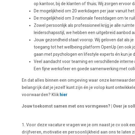
op kantoor, bij de klanten of thuis; Wij zorgen ervoor d
De mogelijkheid om 20 werkdagen per jaar vanuit het
De mogelijkheid om 3 nationale feestdagen om te ruil
Zowel persoonlijk als professioneel krijg je alle ruimte 
leiderschapsstijl, we hebben een uitgebreid aanbod a
Jouw gezondheid staat voorop. Wij geloven dat als je go
toegang tot het wellbeing platform OpenUp (en ook jo
gaan met psychologen en lifestyle experts én kun je 
Veel aandacht voor teaming en verschillende interne 
Een fijne werksfeer en goede samenwerking met coll
En dat alles binnen een omgeving waar onze kernwaarden in
belangrijk dat je jezelf kunt zijn én je volop kunt ontwikke
voorwaarden? Klik
hier
Jouw toekomst samen met ons vormgeven? | Over je soll
1. Voor deze vacature vragen we je om naast je cv ook ee
drijfveren, motivatie en persoonlijkheid aan ons te laten z