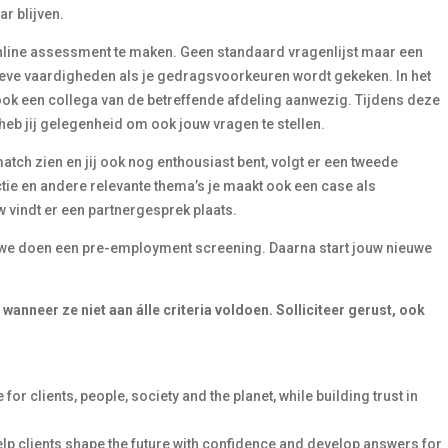
r blijven.
online assessment te maken. Geen standaard vragenlijst maar een
ve vaardigheden als je gedragsvoorkeuren wordt gekeken. In het
ook een collega van de betreffende afdeling aanwezig. Tijdens deze
eb jij gelegenheid om ook jouw vragen te stellen.
atch zien en jij ook nog enthousiast bent, volgt er een tweede
tie en andere relevante thema’s je maakt ook een case als
 vindt er een partnergesprek plaats.
n we doen een pre-employment screening. Daarna start jouw nieuwe
 wanneer ze niet aan álle criteria voldoen.
Solliciteer gerust, ook
for clients, people, society and the planet, while building trust in
lp clients shape the future with confidence and develop answers for