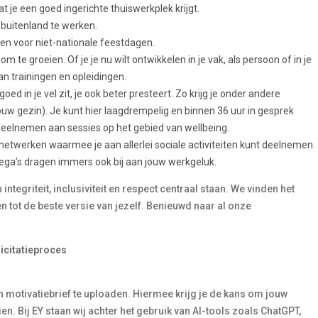
at je een goed ingerichte thuiswerkplek krijgt.
 buitenland te werken.
en voor niet-nationale feestdagen.
om te groeien. Of je je nu wilt ontwikkelen in je vak, als persoon of in je
an trainingen en opleidingen.
ed in je vel zit, je ook beter presteert. Zo krijg je onder andere
uw gezin). Je kunt hier laagdrempelig en binnen 36 uur in gesprek
deelnemen aan sessies op het gebied van wellbeing.
netwerken waarmee je aan allerlei sociale activiteiten kunt deelnemen.
ega’s dragen immers ook bij aan jouw werkgeluk.
tegriteit, inclusiviteit en respect centraal staan. We vinden het
len tot de beste versie van jezelf. Benieuwd naar al onze
icitatieproces
n motivatiebrief te uploaden. Hiermee krijg je de kans om jouw
ien. Bij EY staan wij achter het gebruik van AI-tools zoals ChatGPT,