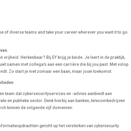
e of diverse teams and take your career wherever you want it to go.
even.
 vrijheid. Herkenbaar? Bij EY krijg je beide. Je leert in de praktijk,
ouwt samen met collega’s aan een carrière die bij jou past. Met volop
vindt. Zo start je niet zomaar een baan, maar jouw toekomst.
jkheden
een team dat cybersecurityservices en -advies aanbiedt aan
ate en publieke sector. Denk hierbij aan banken, telecombedrijven
ch binnen de volgende vijf domeinen:
nsformatieopdrachten gericht op het versterken van cybersecurity