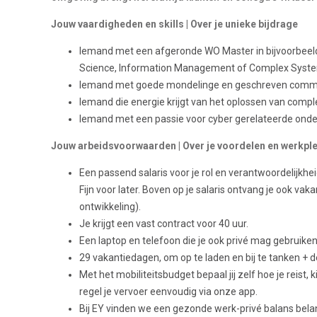
Jouw vaardigheden en skills | Over je unieke bijdrage
Iemand met een afgeronde WO Master in bijvoorbeeld
Science, Information Management of Complex Syst
Iemand met goede mondelinge en geschreven commun
Iemand die energie krijgt van het oplossen van comp
Iemand met een passie voor cyber gerelateerde ond
Jouw arbeidsvoorwaarden | Over je voordelen en werkple
Een passend salaris voor je rol en verantwoordelijkhei
Fijn voor later. Boven op je salaris ontvang je ook vak
ontwikkeling).
Je krijgt een vast contract voor 40 uur.
Een laptop en telefoon die je ook privé mag gebruike
29 vakantiedagen, om op te laden en bij te tanken +
Met het mobiliteitsbudget bepaal jij zelf hoe je reis
regel je vervoer eenvoudig via onze app.
Bij EY vinden we een gezonde werk-privé balans belan