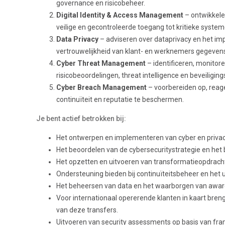
governance en risicobeheer.
Digital Identity & Access Management
– ontwikkele
veilige en gecontroleerde toegang tot kritieke syste
Data Privacy
– adviseren over dataprivacy en het i
vertrouwelijkheid van klant- en werknemers gegeven
Cyber Threat Management
– identificeren, monitor
risicobeoordelingen, threat intelligence en beveiligi
Cyber Breach Management
– voorbereiden op, reage
continuïteit en reputatie te beschermen.
Je bent actief betrokken bij:
Het ontwerpen en implementeren van cyber en privac
Het beoordelen van de cybersecuritystrategie en he
Het opzetten en uitvoeren van transformatieopdrach
Ondersteuning bieden bij continuïteitsbeheer en het 
Het beheersen van data en het waarborgen van aware
Voor internationaal opererende klanten in kaart breng
van deze transfers.
Uitvoeren van security assessments op basis van fr