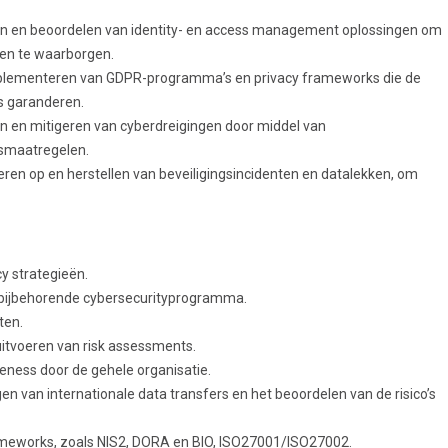
n en beoordelen van identity- en access management oplossingen om
men te waarborgen.
mplementeren van GDPR-programma’s en privacy frameworks die de
s garanderen.
en en mitigeren van cyberdreigingen door middel van
ngsmaatregelen.
ren op en herstellen van beveiligingsincidenten en datalekken, om
y strategieën.
t bijbehorende cybersecurityprogramma.
ten.
uitvoeren van risk assessments.
ness door de gehele organisatie.
en van internationale data transfers en het beoordelen van de risico’s
ameworks, zoals NIS2, DORA en BIO, ISO27001/ISO27002.