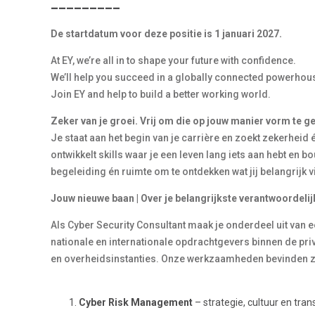
_________
De startdatum voor deze positie is 1 januari 2027.
At EY, we’re all in to shape your future with confidence.
We’ll help you succeed in a globally connected powerhous
Join EY and help to build a better working world.
Zeker van je groei. Vrij om die op jouw manier vorm te g
Je staat aan het begin van je carrière en zoekt zekerheid én
ontwikkelt skills waar je een leven lang iets aan hebt en b
begeleiding én ruimte om te ontdekken wat jij belangrijk 
Jouw nieuwe baan | Over je belangrijkste verantwoordeli
Als Cyber Security Consultant maak je onderdeel uit van 
nationale en internationale opdrachtgevers binnen de priv
en overheidsinstanties. Onze werkzaamheden bevinden zi
Cyber Risk Management
– strategie, cultuur en tra