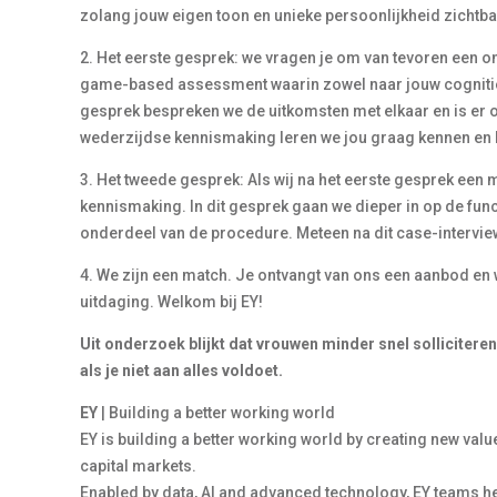
zolang jouw eigen toon en unieke persoonlijkheid zichtbaa
2. Het eerste gesprek: we vragen je om van tevoren een 
game-based assessment waarin zowel naar jouw cognitie
gesprek bespreken we de uitkomsten met elkaar en is er 
wederzijdse kennismaking leren we jou graag kennen en h
3. Het tweede gesprek: Als wij na het eerste gesprek een m
kennismaking. In dit gesprek gaan we dieper in op de func
onderdeel van de procedure. Meteen na dit case-interview
4. We zijn een match. Je ontvangt van ons een aanbod e
uitdaging. Welkom bij EY!
Uit onderzoek blijkt dat vrouwen minder snel solliciteren
als je niet aan alles voldoet.
EY
| Building a better working world
EY is building a better working world by creating new value 
capital markets.
Enabled by data, AI and advanced technology, EY teams he