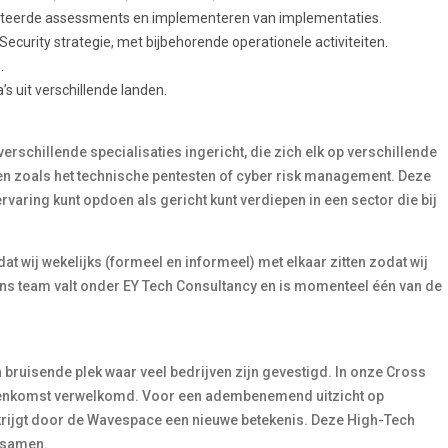
elateerde assessments en implementeren van implementaties.
curity strategie, met bijbehorende operationele activiteiten.
.
 uit verschillende landen.
erschillende specialisaties ingericht, die zich elk op verschillende
en zoals het technische pentesten of cyber risk management. Deze
ervaring kunt opdoen als gericht kunt verdiepen in een sector die bij
dat wij wekelijks (formeel en informeel) met elkaar zitten zodat wij
Ons team valt onder EY Tech Consultancy en is momenteel één van de
bruisende plek waar veel bedrijven zijn gevestigd. In onze Cross
nnenkomst verwelkomd. Voor een adembenemend uitzicht op
rijgt door de Wavespace een nieuwe betekenis. Deze High-Tech
l samen.