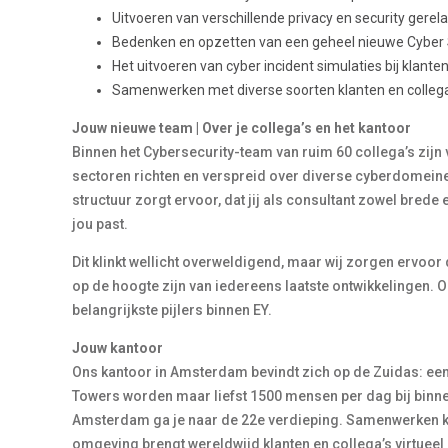
Uitvoeren van verschillende privacy en security ger
Bedenken en opzetten van een geheel nieuwe Cyber Se
Het uitvoeren van cyber incident simulaties bij klanten
Samenwerken met diverse soorten klanten en collega’s
Jouw nieuwe team | Over je collega’s en het kantoor
Binnen het Cybersecurity-team van ruim 60 collega’s zijn v
sectoren richten en verspreid over diverse cyberdomein
structuur zorgt ervoor, dat jij als consultant zowel brede 
jou past.
Dit klinkt wellicht overweldigend, maar wij zorgen ervoor 
op de hoogte zijn van iedereens laatste ontwikkelingen. 
belangrijkste pijlers binnen EY.
Jouw kantoor
Ons kantoor in Amsterdam bevindt zich op de Zuidas: een 
Towers worden maar liefst 1500 mensen per dag bij bi
Amsterdam ga je naar de 22e verdieping. Samenwerken k
omgeving brengt wereldwijd klanten en collega’s virtuee