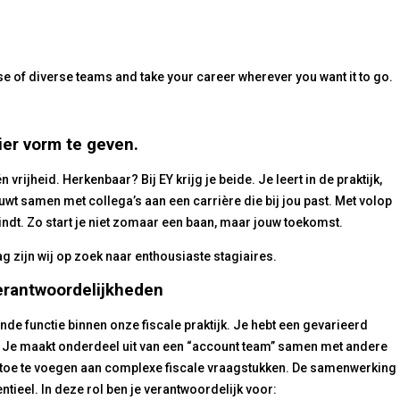
e of diverse teams and take your career wherever you want it to go.
ier vorm te geven.
 vrijheid. Herkenbaar? Bij EY krijg je beide. Je leert in de praktijk,
ouwt samen met collega’s aan een carrière die bij jou past. Met volop
vindt. Zo start je niet zomaar een baan, maar jouw toekomst.
 zijn wij op zoek naar enthousiaste stagiaires.
verantwoordelijkheden
de functie binnen onze fiscale praktijk. Je hebt een gevarieerd
. Je maakt onderdeel uit van een “account team” samen met andere
 toe te voegen aan complexe fiscale vraagstukken. De samenwerking
ntieel. In deze rol ben je verantwoordelijk voor: