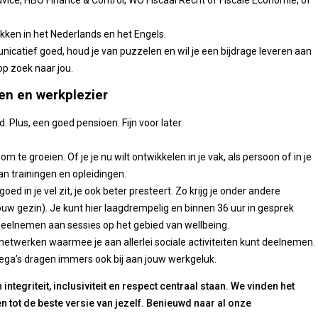
vice, HBO Finance & Control, WO Fiscaal Recht of Fiscale Economie, of
ukken in het Nederlands en het Engels.
nicatief goed, houd je van puzzelen en wil je een bijdrage leveren aan
op zoek naar jou.
en en werkplezier
. Plus, een goed pensioen. Fijn voor later.
om te groeien. Of je je nu wilt ontwikkelen in je vak, als persoon of in je
an trainingen en opleidingen.
ed in je vel zit, je ook beter presteert. Zo krijg je onder andere
uw gezin). Je kunt hier laagdrempelig en binnen 36 uur in gesprek
deelnemen aan sessies op het gebied van wellbeing.
netwerken waarmee je aan allerlei sociale activiteiten kunt deelnemen.
ega’s dragen immers ook bij aan jouw werkgeluk.
tegriteit, inclusiviteit en respect centraal staan. We vinden het
len tot de beste versie van jezelf. Benieuwd naar al onze