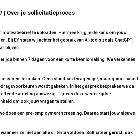
 Over je sollicitatieproces
n motivatiebrief te uploaden. Hiermee krijg je de kans om jouw
ien. Bij EY staan wij achter het gebruik van AI-tools zoals ChatGPT,
r blijven.
ruiter jou binnen 7 dagen voor een korte kennismaking. We verkennen
 assessment te maken. Geen standaard vragenlijst, maar game-based
gedragsvoorkeuren wordt gekeken. In het gesprek bespreken we de
treffende afdeling aanwezig. Tijdens deze wederzijdse
nheid om ook jouw vragen te stellen.
n we doen een pre-employment screening. Daarna start jouw nieuwe
wanneer ze niet aan álle criteria voldoen. Solliciteer gerust, ook