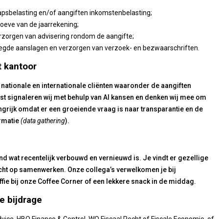
apsbelasting en/of aangiften inkomstenbelasting;
hoeve van de jaarrekening;
verzorgen van advisering rondom de aangifte;
legde aanslagen en verzorgen van verzoek- en bezwaarschriften.
t kantoor
ationale en internationale cliënten waaronder de aangiften
t signaleren wij met behulp van AI kansen en denken wij mee om
angrijk omdat er een groeiende vraag is naar transparantie en de
rmatie
(data gathering
).
 wat recentelijk verbouwd en vernieuwd is. Je vindt er gezellige
icht op samenwerken. Onze collega’s verwelkomen je bij
fie bij onze Coffee Corner of een lekkere snack in de middag.
e bijdrage