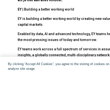
als je niet aan alles voldoet.
EY
| Building a better working world
EY is building a better working world by creating new value 
capital markets.
Enabled by data, AI and advanced technology, EY teams he
the most pressing issues of today and tomorrow.
EY teams work across a full spectrum of services in assur
insights, a globally connected, multi-disciplinary netwo
more than 150 countries and territories
By clicking “Accept All Cookies”, you agree to the storing of cookies o
analyze site usage.