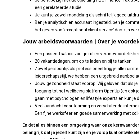
Je bent bezig met de opleiding HBO Finance, Tax & Ad
een gerelateerde studie.
Je kunt je zowel mondeling als schriftelijk goed uitdr
Ben je analytisch en accuraat ingesteld, ben je commu
het geven van ‘exceptional client service’ dan zijn we 
Jouw arbeidsvoorwaarden | Over je voordel
Een passend salaris voor je rol en verantwoordelijkheid
20 vakantiedagen, om op te laden en bij te tanken.
Zowel persoonlijk als professioneel krijg je alle ruimte 
leiderschapsstijl, we hebben een uitgebreid aanbod a
Jouw gezondheid staat voorop. Wij geloven dat als je go
toegang tot het wellbeing platform OpenUp (en ook jo
gaan met psychologen en lifestyle experts én kun je 
Veel aandacht voor teaming en verschillende interne 
Een fijne werksfeer en goede samenwerking met coll
En dat alles binnen een omgeving waar onze kernwaarden in
belangrijk dat je jezelf kunt zijn én je volop kunt ontwikke