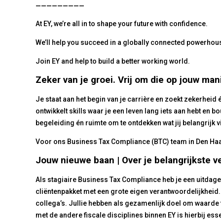
_________
At EY, we’re all in to shape your future with confidence.
We’ll help you succeed in a globally connected powerhous
Join EY and help to build a better working world.
Zeker van je groei. Vrij om die op jouw man
Je staat aan het begin van je carrière en zoekt zekerheid én
ontwikkelt skills waar je een leven lang iets aan hebt en b
begeleiding én ruimte om te ontdekken wat jij belangrijk 
Voor ons Business Tax Compliance (BTC) team in Den Haag
Jouw nieuwe baan | Over je belangrijkste 
Als stagiaire Business Tax Compliance heb je een uitdagen
cliëntenpakket met een grote eigen verantwoordelijkheid
collega’s. Jullie hebben als gezamenlijk doel om waarde
met de andere fiscale disciplines binnen EY is hierbij esse