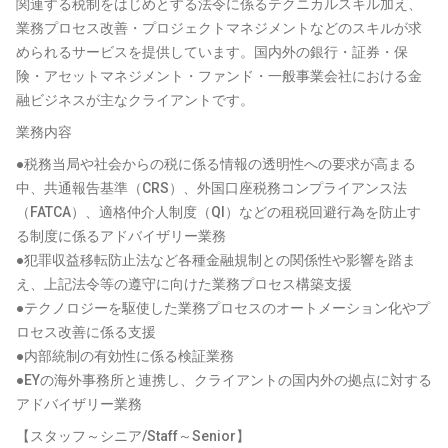
関連する税制をはじめとする法令に係るテクニカルスキル加え、
業務プロセス改善・プロジェクトマネジメントなどのスキルが求
められるサービスを提供しています。国内外の銀行・証券・保
険・アセットマネジメント・ファンド・一般事業会社における金
融ビジネスが主なクライアントです。
業務内容
●税務当局や社会からの税に係る情報の透明性への要求が高まる
中、共通報告基準（CRS）、外国口座税務コンプライアンス法
（FATCA）、適格仲介人制度（QI）などの租税回避行為を防止す
る制度に係るアドバイザリー業務
●犯罪収益移転防止法など各種金融規制との関係性や影響を踏ま
え、上記法令等の遵守に向けた業務プロセス構築支援
●テクノロジーを駆使した業務プロセスのオートメーション化やプ
ロセス改善に係る支援
●内部統制の有効性に係る検証業務
●EYの海外事務所と連携し、クライアントの国内外の拠点に対する
アドバイザリー業務
【スタッフ～シニア/Staff～Senior】