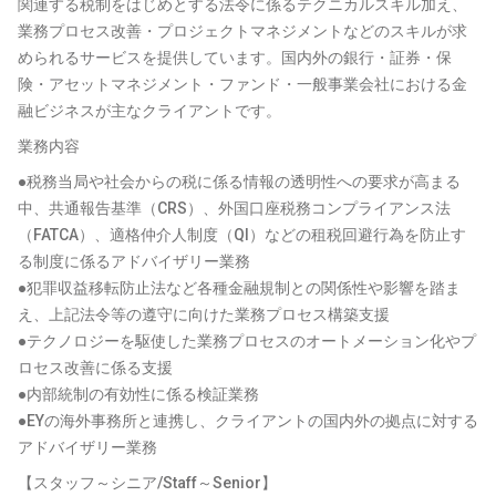
関連する税制をはじめとする法令に係るテクニカルスキル加え、
業務プロセス改善・プロジェクトマネジメントなどのスキルが求
められるサービスを提供しています。国内外の銀行・証券・保
険・アセットマネジメント・ファンド・一般事業会社における金
融ビジネスが主なクライアントです。
業務内容
●税務当局や社会からの税に係る情報の透明性への要求が高まる
中、共通報告基準（CRS）、外国口座税務コンプライアンス法
（FATCA）、適格仲介人制度（QI）などの租税回避行為を防止す
る制度に係るアドバイザリー業務
●犯罪収益移転防止法など各種金融規制との関係性や影響を踏ま
え、上記法令等の遵守に向けた業務プロセス構築支援
●テクノロジーを駆使した業務プロセスのオートメーション化やプ
ロセス改善に係る支援
●内部統制の有効性に係る検証業務
●EYの海外事務所と連携し、クライアントの国内外の拠点に対する
アドバイザリー業務
【スタッフ～シニア/Staff～Senior】