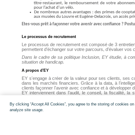
titre-restaurant, le remboursement de votre abonne
pour l’achat d’un vélo.
De nombreux autres avantages : des primes de cooptatio
aux musées du Louvre et Eugène-Delacroix, un accès privi
Etes-vous prêt à façonner votre avenir avec confiance ? Postu
Le processus de recrutement
Le processus de recrutement est composé de 3 entretiens
permettent d’échanger sur votre parcours, d’évaluer vos
Dans le cadre de sa politique Inclusion, EY étudie, à c
situation de handicap.
A propos d'EY
EY s'engage à créer de la valeur pour ses clients, ses col
dans les marchés financiers. Grâce à la data, à l'intellig
clients façonner l'avenir avec confiance et à développer 
EY interviennent dans l’audit, le conseil, la fiscalité, la 
réseau multidisciplinaire connecté à l'échelle mondi
interviennent dans plus de 150 pays et territoires.
By clicking “Accept All Cookies”, you agree to the storing of cookies o
analyze site usage.