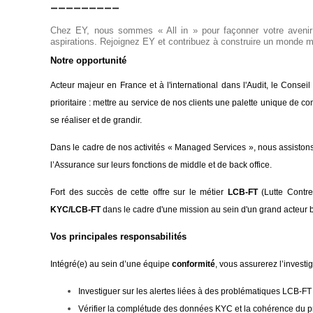
_________
Chez EY, nous sommes « All in » pour façonner votre avenir 
aspirations. Rejoignez EY et contribuez à construire un monde me
Notre opportunité
Acteur majeur en France et à l'international dans l'Audit, le Cons
prioritaire : mettre au service de nos clients une palette unique de c
se réaliser et de grandir.
Dans le cadre de nos activités « Managed Services », nous assistons
l’Assurance sur leurs fonctions de middle et de back office.
Fort des succès de cette offre sur le métier
LCB-FT
(Lutte Contre
KYC/LCB-FT
dans le cadre d'une mission au sein d'un grand acteur 
Vos principales responsabilités
Intégré(e) au sein d’une équipe
conformité
, vous assurerez l’investig
Investiguer sur les alertes liées à des problématiques LCB-FT
Vérifier la complétude des données KYC et la cohérence du pro