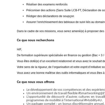
Réaliser des examens renforcés
Préconiser des actions (Sans Suite LCB-FT, Déclaration de s
Rédiger des déclarations de soupçon
Assurer l’enrichissement des tableaux de suivi liés au domaine
Dans le cadre de vos missions, vous serez amené(e) à proposer des 
Ce que nous recherchons
H/F,
De formation supérieure spécialisée en finance ou gestion (Bac + 3 / 
Vous êtes doté(e) d’un excellent relationnel et vous avez le souhait de
Votre sens de la rigueur, de l’organisation et votre esprit d’initiative s
Vous avez une bonne maîtrise des outils informatiques et vous êtes à l’a
Ce que nous vous offrons
Le développement de vos compétences et des expériences 
Un environnement de travail flexible #Smartworking@E
L’opportunité de découvrir d’autres cultures en travai
programmes de mobilité à l’international #Mobility4U.
Un package complet : un bonus discrétionnaire annuel, 