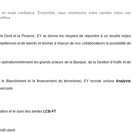
en toute confiance. Ensemble, nous orienterons votre carrière selon vos
illeur.
eil le Droit et la Finance, EY se donne les moyens de répondre à un double enjeu
ompétences et de talents et donner à chacun de nos collaborateurs la possibilité de
 opérationnellement les grands acteurs de la Banque, de la Gestion d’Actifs et de
 le Blanchiment et le financement du terrorisme), EY recrute un/une
Analyste
bancaire.
ation et le suivi des alertes
LCB-FT
fil client