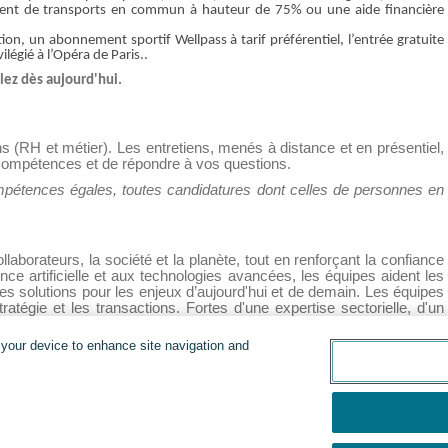
ment de transports en commun à hauteur de 75% ou une aide financière
n, un abonnement sportif Wellpass à tarif préférentiel, l’entrée gratuite
légié à l’Opéra de Paris..
lez dès aujourd'hui.
 (RH et métier). Les entretiens, menés à distance et en présentiel,
 compétences et de répondre à vos questions.
ompétences égales, toutes candidatures dont celles de personnes en
laborateurs, la société et la planète, tout en renforçant la confiance
ence artificielle et aux technologies avancées, les équipes aident les
des solutions pour les enjeux d’aujourd'hui et de demain. Les équipes
stratégie et les transactions. Fortes d'une expertise sectorielle, d'un
ale et de partenaires d'écosystème diversifiés, les équipes EY
n your device to enhance site navigation and