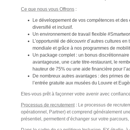
Ce que nous vous Offrons
:
Le développement de vos compétences et des e
diversifié et inclusif.
Un environnement de travail flexible #Smartw
L’opportunité de découvrir d’autres cultures en 
mondiale et grâce à nos programmes de mobilité
Un package complet : un bonus discrétionnaire 
avantageuse, une carte titre-restaurant, le r
hauteur de 75% ou une aide financière pour l’ac
De nombreux autres avantages : des primes de co
l’entrée gratuite aux musées du Louvre et Eugè
Etes-vous prêt à façonner votre avenir avec confianc
Processus de recrutement
: Le processus de recrute
opérationnel, Partner) et comprend généralement une
présentiel, permettent d’échanger sur votre parcours
Dans le cadre de sa politique Inclusion, EY étudie, 