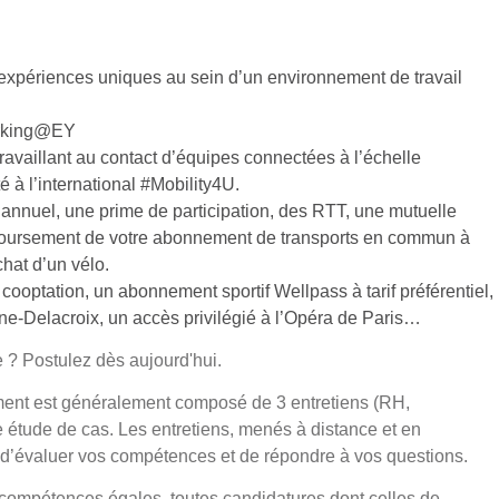
xpériences uniques au sein d’un environnement de travail
orking@EY
travaillant au contact d’équipes connectées à l’échelle
 à l’international #Mobility4U.
annuel, une prime de participation, des RTT, une mutuelle
emboursement de votre abonnement de transports en commun à
hat d’un vélo.
optation, un abonnement sportif Wellpass à tarif préférentiel,
ne-Delacroix, un accès privilégié à l’Opéra de Paris…
e ? Postulez dès aujourd'hui.
ment est généralement composé de 3 entretiens (RH,
 étude de cas. Les entretiens, menés à distance et en
, d’évaluer vos compétences et de répondre à vos questions.
à compétences égales, toutes candidatures dont celles de