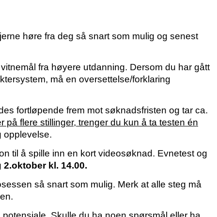
 gjerne høre fra deg så snart som mulig og senest
 vitnemål fra høyere utdanning. Dersom du har gått
ktersystem, må en oversettelse/forklaring
des fortløpende frem mot søknadsfristen og tar ca.
på flere stillinger, trenger du kun å ta testen én
g opplevelse.
sjon til å spille inn en kort videosøknad. Evnetest og
 2.oktober kl. 14.00.
sessen så snart som mulig. Merk at alle steg må
sen.
g potensiale. Skulle du ha noen spørsmål eller ha