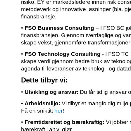
risiko. EY er markedsledere innen risk consu
metodeverk og innovative løsninger (bla. gje
finansbransje.
• FSO Business Consulting
– I FSO BC jobb
finansbransjen. Gjennom tverrfaglige og var
skape vekst, gjennomføre transformasjoner
• FSO Technology Consulting
- I FSO TC 
skape verdi gjennom bedre bruk av teknologi 
agenda til leveranser av teknologi- og data
Dette tilbyr vi:
•
Utvikling og ansvar:
Du får tidlig ansvar o
•
Arbeidsmiljø:
Vi tilbyr et mangfoldig milj
Få en sniktitt
her
!
•
Fremtidsrettet og bærekraftig:
Vi jobber 
bærekraft i alt vi gjør