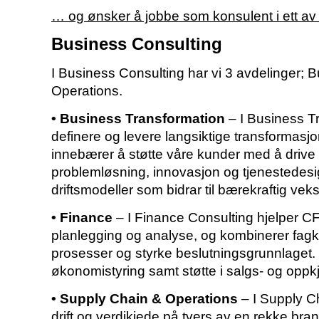
… og ønsker å jobbe som konsulent i ett a
Business Consulting
I Business Consulting har vi 3 avdelinger;
Operations.
• Business Transformation
– I Business T
definere og levere langsiktige transformasjo
innebærer å støtte våre kunder med å drive
problemløsning, innovasjon og tjenestedesig
driftsmodeller som bidrar til bærekraftig veks
• Finance
– I Finance Consulting hjelper C
planlegging og analyse, og kombinerer fagk
prosesser og styrke beslutningsgrunnlaget. 
økonomistyring samt støtte i salgs- og oppk
• Supply Chain & Operations
– I Supply C
drift og verdikjede på tvers av en rekke bra