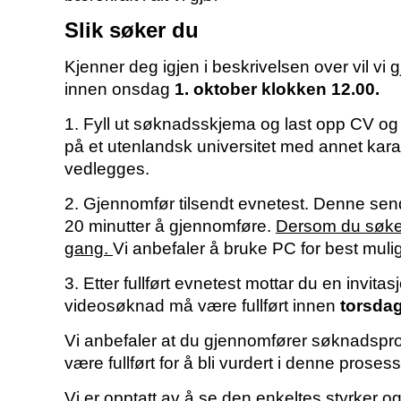
Slik søker du
Kjenner deg igjen i beskrivelsen over vil vi
innen onsdag
1. oktober klokken 12.00.
1. Fyll ut søknadsskjema og last opp CV og
på et utenlandsk universitet med annet kara
vedlegges.
2. Gjennomfør tilsendt evnetest. Denne sen
20 minutter å gjennomføre.
Dersom du søker 
gang.
Vi anbefaler å bruke PC for best muli
3. Etter fullført evnetest mottar du en invita
videosøknad må være fullført innen
torsdag
Vi anbefaler at du gjennomfører søknadspro
være fullført for å bli vurdert i denne proses
Vi er opptatt av å se den enkeltes styrker o