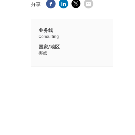
分享:
业务线
Consulting
国家/地区
挪威