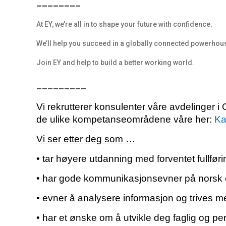
________
At EY, we’re all in to shape your future with confidence.
We’ll help you succeed in a globally connected powerhous
Join EY and help to build a better working world.
_________
Vi rekrutterer konsulenter våre avdelinger
de ulike kompetanseområdene våre her:
Ka
Vi ser etter deg som …
• tar høyere utdanning med forventet fullf
• har gode kommunikasjonsevner på norsk 
• evner å analysere informasjon og trives m
• har et ønske om å utvikle deg faglig og per