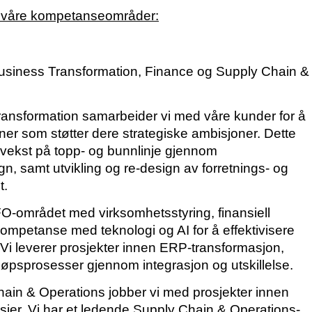
v våre kompetanseområder:
 Business Transformation, Finance og Supply Chain &
ransformation samarbeider vi med våre kunder for å
ner som støtter dere strategiske ambisjoner. Dette
 vekst på topp- og bunnlinje gjennom
n, samt utvikling og re-design av forretnings- og
t.
FO-området med virksomhetsstyring, finansiell
ompetanse med teknologi og AI for å effektivisere
Vi leverer prosjekter innen ERP-transformasjon,
jøpsprosesser gjennom integrasjon og utskillelse.
hain & Operations jobber vi med prosjekter innen
nsjer. Vi har et ledende Supply Chain & Operations-