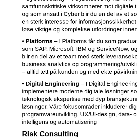
samfunnskritiske virksomheter mot digitale t
og som ansatt i Cyber blir du en del av et so
en sterk interesse for informasjonssikkerhet
løse viktige og komplekse utfordringer innen 
• Platforms
– I Platforms får du som gradua
som SAP, Microsoft, IBM og ServiceNow, og b
blir en del av et team med sterk leveranseko
business analytics og programmering/utvikli
– alltid tett på kunden og med ekte påvirkni
• Digital Engineering
– I Digital Engineerin
implementere moderne digitale løsninger som
teknologisk ekspertise med dyp bransjekunns
løsninger. Våre fokusområder inkluderer digi
programvareutvikling, UX/UI-design, data- og
intelligens og automatisering
Risk Consulting