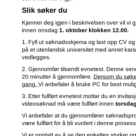
Slik søker du
Kjenner deg igjen i beskrivelsen over vil vi
innen onsdag
1. oktober klokken 12.00.
1. Fyll ut søknadsskjema og last opp CV og
på et utenlandsk universitet med annet kara
vedlegges.
2. Gjennomfør tilsendt evnetest. Denne sen
20 minutter å gjennomføre.
Dersom du søker 
gang.
Vi anbefaler å bruke PC for best muli
3. Etter fullført evnetest mottar du en invita
videosøknad må være fullført innen
torsdag
Vi anbefaler at du gjennomfører søknadspro
være fullført for å bli vurdert i denne proses
Vi er opptatt av å se den enkeltes styrker o