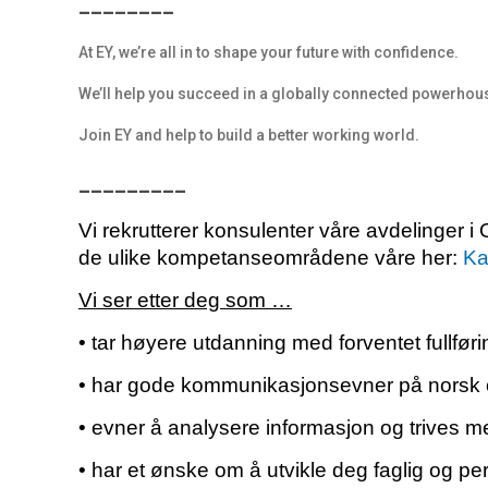
________
At EY, we’re all in to shape your future with confidence.
We’ll help you succeed in a globally connected powerhous
Join EY and help to build a better working world.
_________
Vi rekrutterer konsulenter våre avdelinger
de ulike kompetanseområdene våre her:
Ka
Vi ser etter deg som …
• tar høyere utdanning med forventet fullf
• har gode kommunikasjonsevner på norsk 
• evner å analysere informasjon og trives m
• har et ønske om å utvikle deg faglig og per