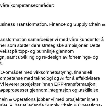
v våre kompetanseområder:
 Business Transformation, Finance og Supply Chain &
ransformation samarbeider vi med våre kunder for å
ner som støtter dere strategiske ambisjoner. Dette
 vekst på topp- og bunnlinje gjennom
n, samt utvikling og re-design av forretnings- og
t.
FO-området med virksomhetsstyring, finansiell
ompetanse med teknologi og AI for å effektivisere
Vi leverer prosjekter innen ERP-transformasjon,
jøpsprosesser gjennom integrasjon og utskillelse.
hain & Operations jobber vi med prosjekter innen
nsjer. Vi har et ledende Supply Chain & Operations-