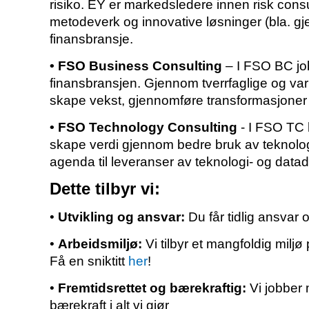
risiko. EY er markedsledere innen risk consu
metodeverk og innovative løsninger (bla. gje
finansbransje.
• FSO Business Consulting
– I FSO BC jobb
finansbransjen. Gjennom tverrfaglige og var
skape vekst, gjennomføre transformasjoner
• FSO Technology Consulting
- I FSO TC 
skape verdi gjennom bedre bruk av teknologi 
agenda til leveranser av teknologi- og data
Dette tilbyr vi:
•
Utvikling og ansvar:
Du får tidlig ansvar o
•
Arbeidsmiljø:
Vi tilbyr et mangfoldig milj
Få en sniktitt
her
!
•
Fremtidsrettet og bærekraftig:
Vi jobber 
bærekraft i alt vi gjør