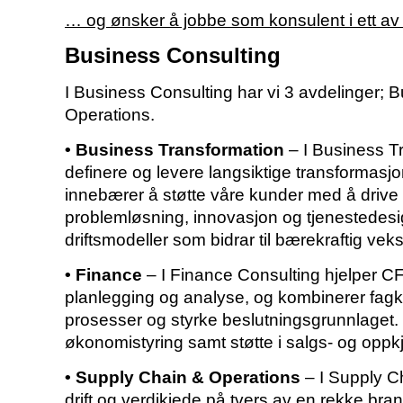
… og ønsker å jobbe som konsulent i ett a
Business Consulting
I Business Consulting har vi 3 avdelinger;
Operations.
• Business Transformation
– I Business T
definere og levere langsiktige transformasjo
innebærer å støtte våre kunder med å drive
problemløsning, innovasjon og tjenestedesig
driftsmodeller som bidrar til bærekraftig veks
• Finance
– I Finance Consulting hjelper C
planlegging og analyse, og kombinerer fagk
prosesser og styrke beslutningsgrunnlaget. 
økonomistyring samt støtte i salgs- og oppk
• Supply Chain & Operations
– I Supply C
drift og verdikjede på tvers av en rekke bra