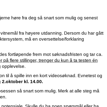
 gjerne høre fra deg så snart som mulig og senest
 vitnemål fra høyere utdanning. Dersom du har gått
ktersystem, må en oversettelse/forklaring
des fortløpende frem mot søknadsfristen og tar ca.
på flere stillinger, trenger du kun å ta testen én
g opplevelse.
sjon til å spille inn en kort videosøknad. Evnetest og
 2.oktober kl. 14.00.
sessen så snart som mulig. Merk at alle steg må
sen.
g potensiale. Skulle du ha noen spørsmål eller ha