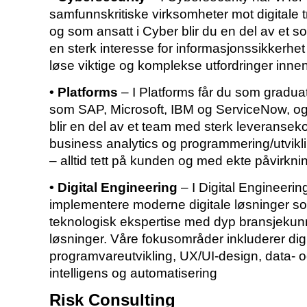
samfunnskritiske virksomheter mot digitale t
og som ansatt i Cyber blir du en del av et so
en sterk interesse for informasjonssikkerhet
løse viktige og komplekse utfordringer innen 
• Platforms
– I Platforms får du som gradua
som SAP, Microsoft, IBM og ServiceNow, og b
blir en del av et team med sterk leveranseko
business analytics og programmering/utvikli
– alltid tett på kunden og med ekte påvirkni
• Digital Engineering
– I Digital Engineerin
implementere moderne digitale løsninger som
teknologisk ekspertise med dyp bransjekunns
løsninger. Våre fokusområder inkluderer digi
programvareutvikling, UX/UI-design, data- og
intelligens og automatisering
Risk Consulting