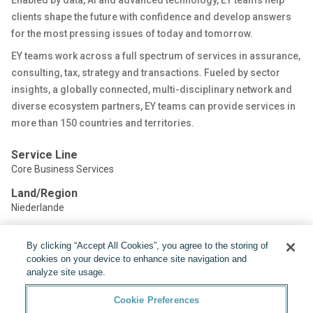
Enabled by data, AI and advanced technology, EY teams help
clients shape the future with confidence and develop answers
for the most pressing issues of today and tomorrow.
EY teams work across a full spectrum of services in assurance,
consulting, tax, strategy and transactions. Fueled by sector
insights, a globally connected, multi-disciplinary network and
diverse ecosystem partners, EY teams can provide services in
more than 150 countries and territories.
Service Line
Core Business Services
Land/Region
Niederlande
By clicking “Accept All Cookies”, you agree to the storing of
Teilen:
cookies on your device to enhance site navigation and
analyze site usage.
Cookie Preferences