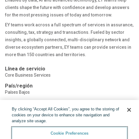
Enabled by data, AI and advanced technology, EY teams help
clients shape the future with confidence and develop answers
for the most pressing issues of today and tomorrow.
EY teams work across a full spectrum of services in assurance,
consulting, tax, strategy and transactions. Fueled by sector
insights, a globally connected, multi-disciplinary network and
diverse ecosystem partners, EY teams can provide services in
more than 150 countries and territories.
Línea de servicio
Core Business Services
País/región
Países Bajos
By clicking “Accept All Cookies”, you agree to the storing of
Compartir:
cookies on your device to enhance site navigation and
analyze site usage.
Cookie Preferences