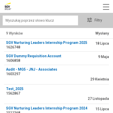
Wyszukaj
Filtry
poprzez
słowo
9 Wyników
Wysłany
klucz
SGV Nurturing Leaders Internship Program 2025
18 Lipca
1626748
SGV Dummy Requisition Account
9 Maja
1606858
Audit - MG5 - JNJ - Associates
1603297
29 Kwietnia
Test_2025
1562867
27 Listopada
SGV Nurturing Leaders Internship Program 2024
15 Lipca
1511368