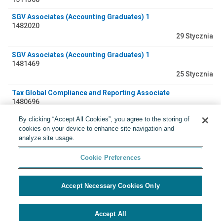
SGV Associates (Accounting Graduates) 1
1482020
29 Stycznia
SGV Associates (Accounting Graduates) 1
1481469
25 Stycznia
Tax Global Compliance and Reporting Associate
1480696
23 Stycznia
By clicking “Accept All Cookies”, you agree to the storing of
cookies on your device to enhance site navigation and
SGV Associates (Accounting Graduates)
analyze site usage.
1479338
17 Stycznia
Cookie Preferences
Accept Necessary Cookies Only
Accept All
Przedstawione przez
Cookie Preferences