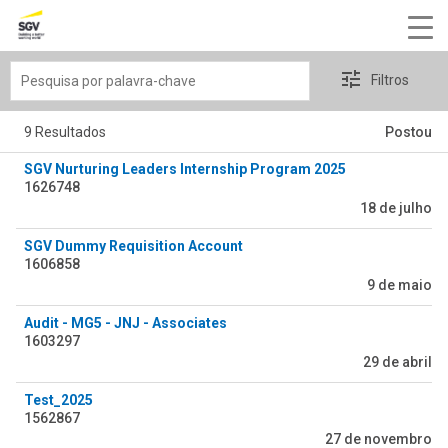
Pesquisa
Filtros
por
palavra-
9 Resultados
Postou
chave
SGV Nurturing Leaders Internship Program 2025
1626748
18 de julho
SGV Dummy Requisition Account
1606858
9 de maio
Audit - MG5 - JNJ - Associates
1603297
29 de abril
Test_2025
1562867
27 de novembro