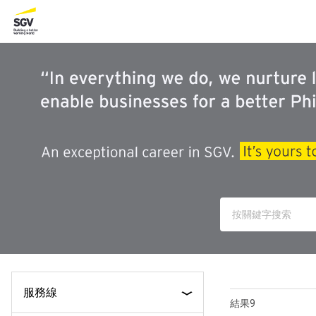
服務線
結果9