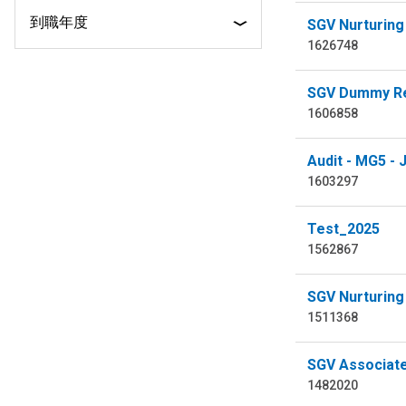
到職年度
SGV Nurturing
1626748
SGV Dummy Re
1606858
Audit - MG5 - 
1603297
Test_2025
1562867
SGV Nurturing
1511368
SGV Associate
1482020